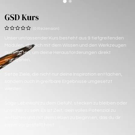
GSD Kurs
(0 Rezension)
Unser umfassender Kurs besteht aus 9 tiefgreifenden
Modulen, die dich mit dem Wissen und den Werkzeugen
ausstatten, um deine Herausforderungen direkt
anzugehen.
Setze Ziele, die nicht nur deine Inspiration entfachen,
sondern auch in greifbare Ergebnisse umgesetzt
werden.
Sage Lebewohl zu dem Gefühl, stecken zu bleiben oder
unsicher zu sein. Es ist Zeit, dein volles Potenzial zu
entfalten und mit dem Leben zu beginnen, das du dir
immer vorgestellt hast.