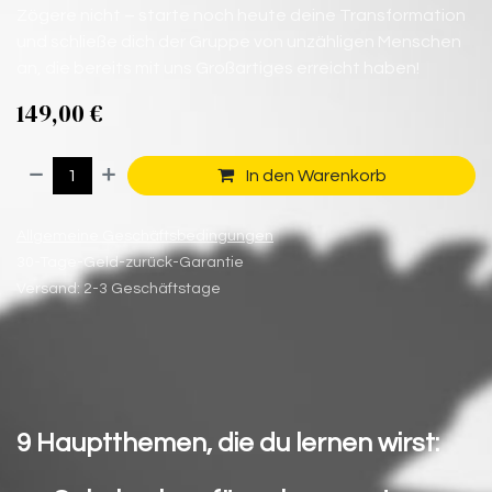
Zögere nicht – starte noch heute deine Transformation
und schließe dich der Gruppe von unzähligen Menschen
an, die bereits mit uns Großartiges erreicht haben!
149,00
€
In den Warenkorb
Allgemeine Geschäftsbedingungen
30-Tage-Geld-zurück-Garantie
Versand: 2-3 Geschäftstage
9 Hauptthemen, die du lernen wirst: